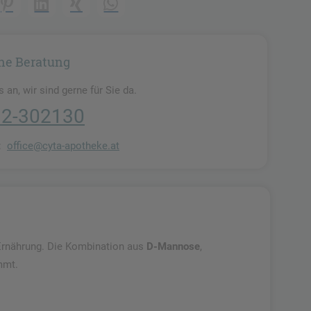
reator\plugin\share\core\structs\SocialSharingServiceSettings]:for
Pinterest
LinkedIn
Xing
WhatsApp (#[creator\plugin\share\core\str
he Beratung
 an, wir sind gerne für Sie da.
12-302130
n:
office@cyta-apotheke.at
 Ernährung. Die Kombination aus
D-Mannose
,
mmt.