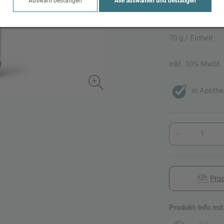
Auswahl bestätigen
Alle auswählen und bestätigen
21,90 E
70 g / Einheit
inkl. 10% MwSt.
in Apothek
Pro
Produkt-Info mit