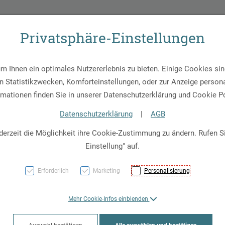
43 (0) 512 - 30 21 30
Apotheken-Notdienst
Notruf-Nummern
Privatsphäre-Einstellungen
age
Apotheke
Service
Kundenkarte
Artikel
 Ihnen ein optimales Nutzererlebnis zu bieten. Einige Cookies sind
 Statistikzwecken, Komforteinstellungen, oder zur Anzeige personal
rmationen finden Sie in unserer Datenschutzerklärung und Cookie Po
Datenschutzerklärung
|
AGB
Gesund
derzeit die Möglichkeit ihre Cookie-Zustimmung zu ändern. Rufen 
Manno
Einstellung" auf.
Cranbe
Erforderlich
Marketing
Personalisierung
Minera
Mehr Cookie-Infos einblenden
PZN: 8027932