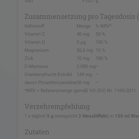
Salz
< 0,01 g
Zusammensetzung pro Tagesdosis (
Nährstoff
Menge
% NRV*
Vitamin C
40 mg
50 %
Vitamin D
5 µg
100 %
Magnesium
56,3 mg
15 %
Zink
10 mg
100 %
D-Mannose
3.000 mg
–
Cranberryfrucht-Extrakt
144 mg
–
davon Proanthocyanidine
36 mg
–
*NRV = Referenzmenge gemäß VO (EU) Nr. 1169/2011
Verzehrempfehlung
1 x täglich
5 g
(entspricht
2 Messlöffeln
) in
150 ml Wa
Zutaten