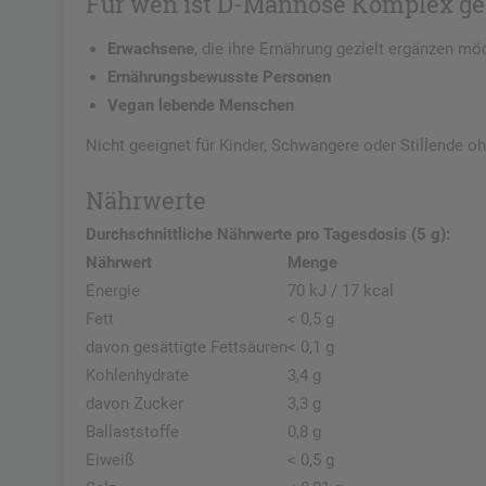
Für wen ist D-Mannose Komplex ge
Erwachsene
, die ihre Ernährung gezielt ergänzen mö
Ernährungsbewusste Personen
Vegan lebende Menschen
Nicht geeignet für Kinder, Schwangere oder Stillende 
Nährwerte
Durchschnittliche Nährwerte pro Tagesdosis (5 g):
Nährwert
Menge
Energie
70 kJ / 17 kcal
Fett
< 0,5 g
davon gesättigte Fettsäuren
< 0,1 g
Kohlenhydrate
3,4 g
davon Zucker
3,3 g
Ballaststoffe
0,8 g
Eiweiß
< 0,5 g