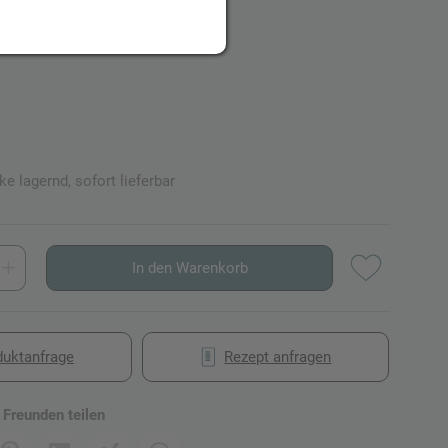
UR
e lagernd, sofort lieferbar
In den Warenkorb
duktanfrage
Rezept anfragen
 Freunden teilen