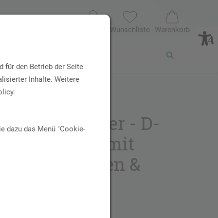
Profil
Wunschliste
Warenkorb
 für den Betrieb der Seite
isierter Inhalte. Weitere
licy.
e Blase Pulver - D-
Sie dazu das Menü "Cookie-
se Komplex mit
rry, Vitaminen &
lstoffen, 70g