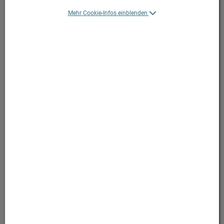
Mehr Cookie-Infos einblenden
Symbolbild(er)
14,90 EUR
60 KP / Einheit
inkl. 10% MwSt.
in Apotheke lagernd, sofort lieferbar
In den Warenkorb