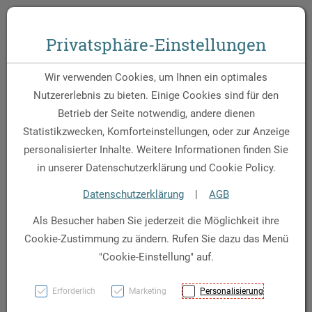
Zum Inhalt springen [AK + 0]
Zum Hauptmenü springen [AK + 1]
Zum Hauptmenü springen [AK + 2]
Zum Hauptmenü (oben rechts) springen [AK + 3]
Zum Widget-Menü rechts springen [AK + 4]
Zu den Inhalten im Fußbereich springen [AK + 5]
Toggle 
Privatsphäre-Einstellungen
L-Lysin Plus Kapseln -
Wir verwenden Cookies, um Ihnen ein optimales
Für Immunsystem &
Nutzererlebnis zu bieten. Einige Cookies sind für den
Betrieb der Seite notwendig, andere dienen
Zellschutz, 60 Stk.
Statistikzwecken, Komforteinstellungen, oder zur Anzeige
personalisierter Inhalte. Weitere Informationen finden Sie
PZN: 8027926
in unserer Datenschutzerklärung und Cookie Policy.
Datenschutzerklärung
|
AGB
Als Besucher haben Sie jederzeit die Möglichkeit ihre
Cookie-Zustimmung zu ändern. Rufen Sie dazu das Menü
"Cookie-Einstellung" auf.
Erforderlich
Marketing
Personalisierung