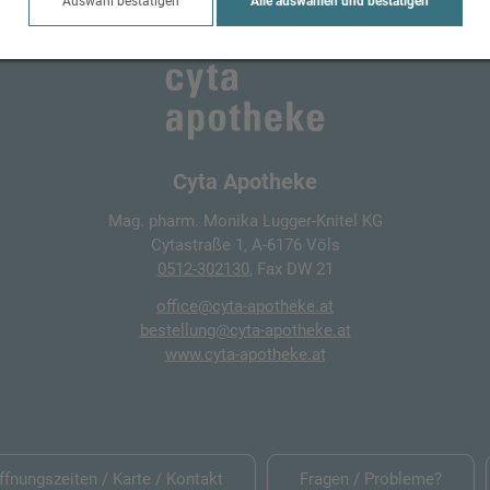
Auswahl bestätigen
Alle auswählen und bestätigen
Cyta Apotheke
Mag. pharm. Monika Lugger-Knitel KG
Cytastraße 1, A-6176 Völs
0512-302130
, Fax DW 21
office@cyta-apotheke.at
bestellung@cyta-apotheke.at
www.cyta-apotheke.at
Öffnungszeiten / Karte / Kontakt
Fragen / Probleme?