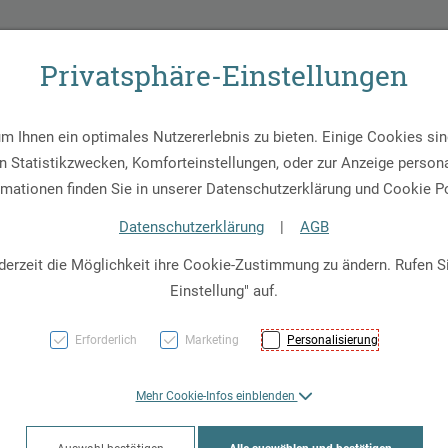
43 (0) 512 - 30 21 30
Apotheken-Notdienst
Notruf-Nummern
Privatsphäre-Einstellungen
age
Apotheke
Service
Kundenkarte
Artikel
 Ihnen ein optimales Nutzererlebnis zu bieten. Einige Cookies sind
 Statistikzwecken, Komforteinstellungen, oder zur Anzeige personal
rmationen finden Sie in unserer Datenschutzerklärung und Cookie Po
Datenschutzerklärung
|
AGB
Zahlungsmöglichkeiten
derzeit die Möglichkeit ihre Cookie-Zustimmung zu ändern. Rufen 
Einstellung" auf.
Erforderlich
Marketing
Personalisierung
Mehr Cookie-Infos einblenden