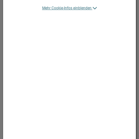
Mehr Cookie-Infos einblenden
Symbolbild(er)
16,60 EUR
100 ml / Einheit
inkl. 20% MwSt.
in Apotheke lagernd, sofort lieferbar