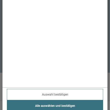
Datenschutz
Barrierefreiheitserklräung
Impressum
AGB
Widerrufsbelehrung
Streitschlichtungsstelle
Suchergebnisse
Unsere Social Media Kanäle
(öffnet in neuem Tab)
(öffnet in neuem Tab)
Webseite & Apotheken-Online-Shop-System:
eboxx® Shop APO-Pro
Design & Umsetzung
® by
xoo design
Auswahl bestätigen
Alle auswählen und bestätigen